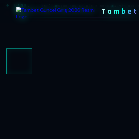
TAMBET
YUN SEÇENEĞI
%100 HOŞ GELDIN BONUSU
4.9/5 KULLANICI PUANI
◆
◆
Tambet