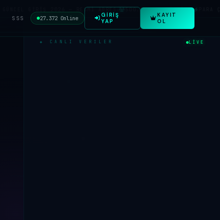
IŞ 2026 — RESMI ADRES
500.000+ AKTIF ÜYE
PARA ÇEKME ORTAL
◆
◆
GIRIŞ
KAYIT
27.372
Online
R
SSS
YAP
OL
◈ CANLI VERILER
LIVE