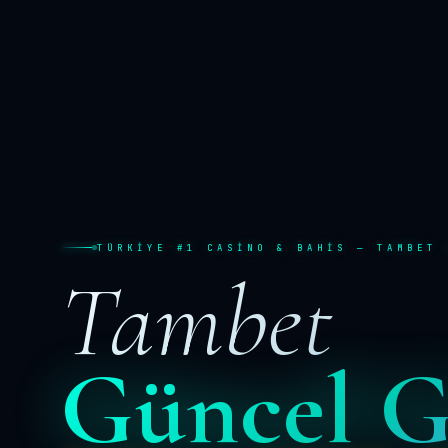
TÜRKIYE #1 CASINO & BAHIS — TAMBET 
Tambet
Güncel G