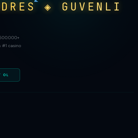
ADRES ◈ GÜVENLI
. 500.000+
n #1 casino
T OL